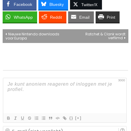
Facebook
Bluesky
Twitter/X
WhatsApp
Reddit
Email
Print
Bericht
Nieuwe Nintendo downloads
Ratchet & Clank wordt
verflimd
voor Europa
navigatie
3000
{}
[+]
E-