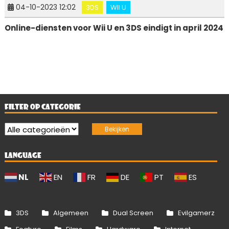
04-10-2023 12:02
3DS
WII U
Online-diensten voor Wii U en 3DS eindigt in april 2024
FILTER OP CATEGORIE
LANGUAGE
NL
EN
FR
DE
PT
ES
3DS
Algemeen
Dual Screen
Evilgamerz