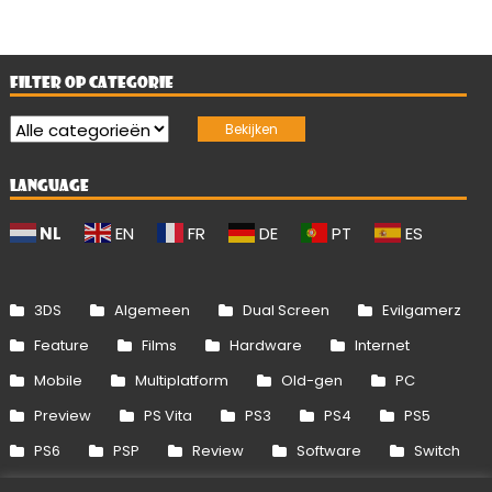
FILTER OP CATEGORIE
LANGUAGE
NL
EN
FR
DE
PT
ES
3DS
Algemeen
Dual Screen
Evilgamerz
Feature
Films
Hardware
Internet
Mobile
Multiplatform
Old-gen
PC
Preview
PS Vita
PS3
PS4
PS5
PS6
PSP
Review
Software
Switch
Switch 2
Uitgelicht
Wii
Wii U