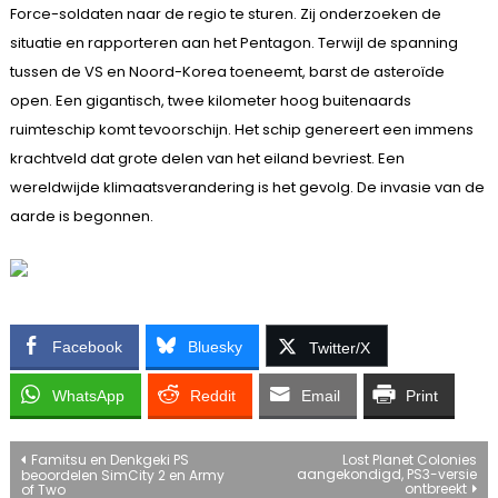
Force-soldaten naar de regio te sturen. Zij onderzoeken de
situatie en rapporteren aan het Pentagon. Terwijl de spanning
tussen de VS en Noord-Korea toeneemt, barst de asteroïde
open. Een gigantisch, twee kilometer hoog buitenaards
ruimteschip komt tevoorschijn. Het schip genereert een immens
krachtveld dat grote delen van het eiland bevriest. Een
wereldwijde klimaatsverandering is het gevolg. De invasie van de
aarde is begonnen.
Facebook
Bluesky
Twitter/X
WhatsApp
Reddit
Email
Print
Bericht
Famitsu en Denkgeki PS
Lost Planet Colonies
aangekondigd, PS3-versie
beoordelen SimCity 2 en Army
ontbreekt
of Two