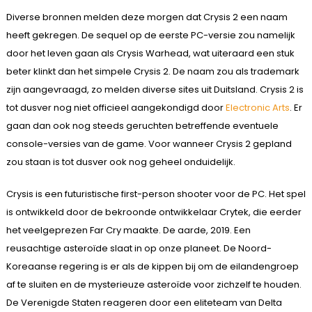
Diverse bronnen melden deze morgen dat Crysis 2 een naam
heeft gekregen. De sequel op de eerste PC-versie zou namelijk
door het leven gaan als Crysis Warhead, wat uiteraard een stuk
beter klinkt dan het simpele Crysis 2. De naam zou als trademark
zijn aangevraagd, zo melden diverse sites uit Duitsland. Crysis 2 is
tot dusver nog niet officieel aangekondigd door
Electronic Arts
. Er
gaan dan ook nog steeds geruchten betreffende eventuele
console-versies van de game. Voor wanneer Crysis 2 gepland
zou staan is tot dusver ook nog geheel onduidelijk.
Crysis is een futuristische first-person shooter voor de PC. Het spel
is ontwikkeld door de bekroonde ontwikkelaar Crytek, die eerder
het veelgeprezen Far Cry maakte. De aarde, 2019. Een
reusachtige asteroïde slaat in op onze planeet. De Noord-
Koreaanse regering is er als de kippen bij om de eilandengroep
af te sluiten en de mysterieuze asteroïde voor zichzelf te houden.
De Verenigde Staten reageren door een eliteteam van Delta