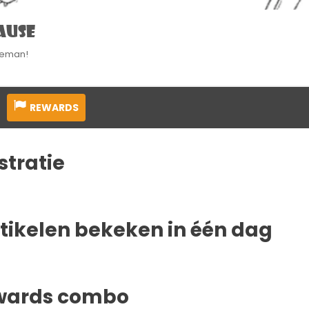
ause
eman!
REWARDS
stratie
rtikelen bekeken in één dag
ewards combo