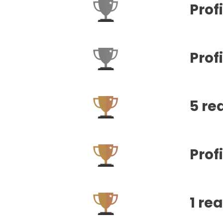
Prof
Prof
5 re
Prof
1 re