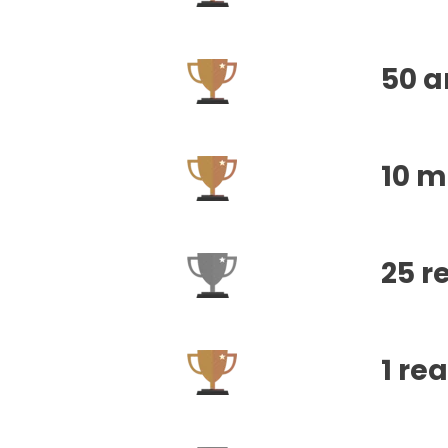
50 a
10 m
25 r
1 re