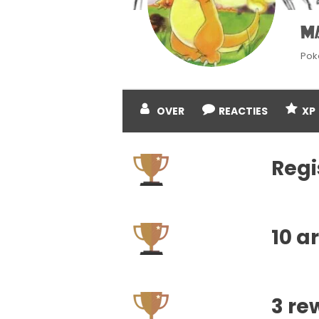
M
Pok
OVER
REACTIES
XP
Regi
10 a
3 r