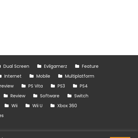
Dual Screen
Evilgamerz
Feature
Internet
Mobile
Multiplatform
review
PS Vita
PS3
PS4
Review
Software
Switch
Wii
Wii U
Xbox 360
es