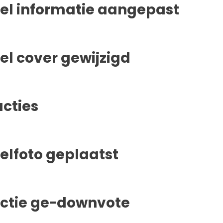
iel informatie aangepast
iel cover gewijzigd
acties
ielfoto geplaatst
actie ge-downvote