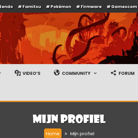
ntendo
Famitsu
Pokémon
Firmware
Gamescom
e en gameplay streams
VIDEO’S
COMMUNITY
FORUM
Mijn profiel
Home
Mijn profiel