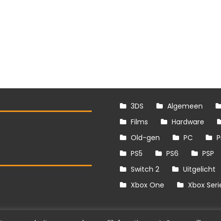
3DS
Algemeen
Films
Hardware
Old-gen
PC
P
PS5
PS6
PSP
Switch 2
Uitgelicht
S
Xbox One
Xbox Seri