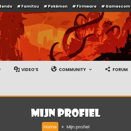
ntendo
Famitsu
Pokémon
Firmware
Gamescom
e en gameplay streams
VIDEO’S
COMMUNITY
FORUM
Mijn profiel
Home
Mijn profiel