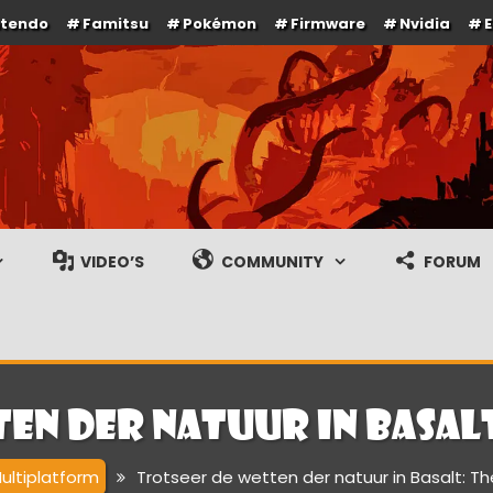
ntendo
Famitsu
Pokémon
Firmware
Nvidia
e en gameplay streams
VIDEO’S
COMMUNITY
FORUM
en der natuur in Basalt
ultiplatform
Trotseer de wetten der natuur in Basalt: T