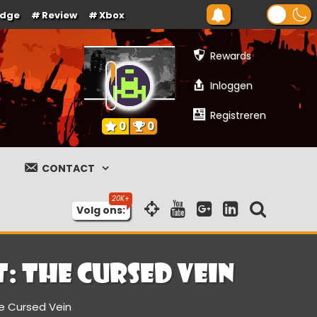
Edge
Review
Xbox
Rewards
Inloggen
Registreren
0
0
CONTACT
Volg ons:
: The Cursed Vein
he Cursed Vein