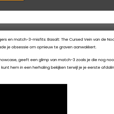
 natuur in Basalt: The Cursed
ers en match-3-misfits: Basalt: The Cursed Vein van de Noo
rade je obsessie om opnieuw te graven aanwakkert.
all Showcase, geeft een glimp van match-3 zoals je die nog no
 kunt hem in een herhaling bekijken terwijl je je eerste afdal