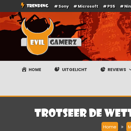
Ga
TRENDING
Sony
Microsoft
PS5
Ni
naar
de
inhoud
Evilgamerz
Het meest interessante game nieuws, reviews, coverag
HOME
UITGELICHT
REVIEWS
Trotseer de wett
Home
M