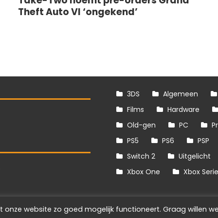
Take-Two noemt pre-orders Grand
Theft Auto VI ‘ongekend’
3DS
Algemeen
Films
Hardware
Old-gen
PC
P
PS5
PS6
PSP
Switch 2
Uitgelicht
S
Xbox One
Xbox Seri
t onze website zo goed mogelijk functioneert. Graag willen we