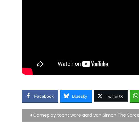
Facebook
Bluesky
Twitter/X
Bericht
Gameplay toont ware aard van Simon The Sorcer
navigatie