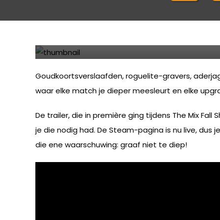
02-09-2025 06:39
Basalt: The Cursed Vein
Trotseer de wetten der
Goudkoortsverslaafden, roguelite-gravers, aderjag
waar elke match je dieper meesleurt en elke upg
De trailer, die in première ging tijdens The Mix F
je die nodig had. De Steam-pagina is nu live, dus je
die ene waarschuwing: graaf niet te diep!