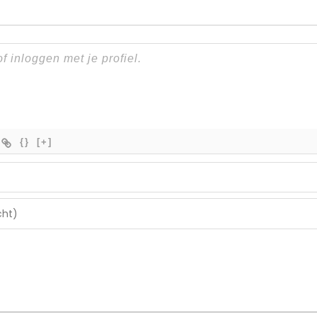
{}
[+]