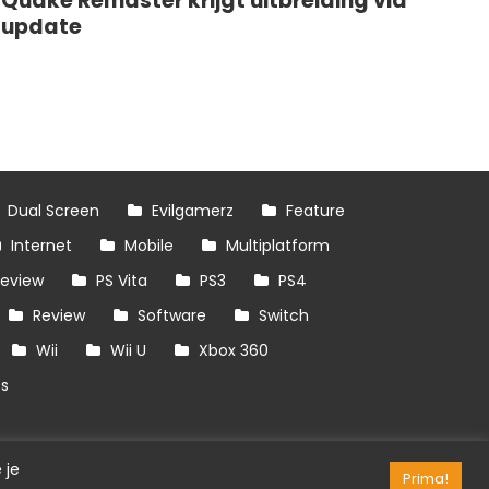
Quake Remaster krijgt uitbreiding via
update
Dual Screen
Evilgamerz
Feature
Internet
Mobile
Multiplatform
review
PS Vita
PS3
PS4
Review
Software
Switch
Wii
Wii U
Xbox 360
es
 je
Prima!