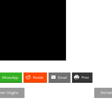
WhatsApp
Reddit
Email
Print
er Origins
Ga het