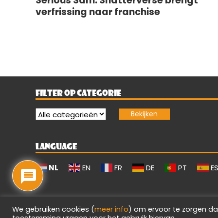
Serious Sam: Shatterverse brengt
verfrissing naar franchise
FILTER OP CATEGORIE
LANGUAGE
NL
EN
FR
DE
PT
E
We gebruiken cookies (
meer info
) om ervoor te zorgen da
toestemming vragen voor het gebruik hiervan.