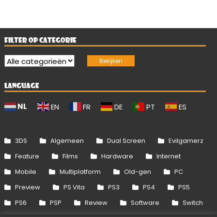
FILTER OP CATEGORIE
LANGUAGE
NL
EN
FR
DE
PT
ES
3DS
Algemeen
Dual Screen
Evilgamerz
Feature
Films
Hardware
Internet
Mobile
Multiplatform
Old-gen
PC
Preview
PS Vita
PS3
PS4
PS5
PS6
PSP
Review
Software
Switch