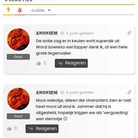
oudste
Anoniem
6 jaren geleden
De actie zag er in keulen echt superdik uit.
Word sowieso wel topper denk ik, of een hele
grote tegenvaller.
Gast
Reageren
0
Anoniem
6 jaren geleden
Mooi videotje, alleen die characters zien er niet
heel mooi uit vind ik. Jammer dat hij is
uitgesteld, hopelijk krijgen we als ‘vergoeding’
Gast
een demotje 🙂
Reageren
0