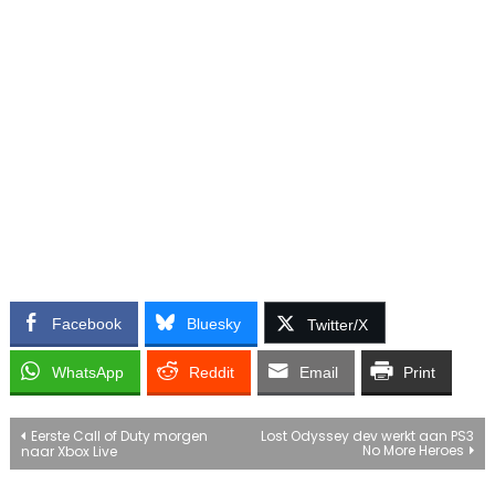
Facebook
Bluesky
Twitter/X
WhatsApp
Reddit
Email
Print
Bericht
Eerste Call of Duty morgen
Lost Odyssey dev werkt aan PS3
No More Heroes
naar Xbox Live
navigatie