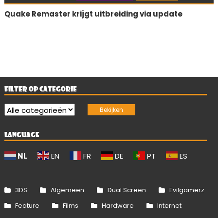
Quake Remaster krijgt uitbreiding via update
FILTER OP CATEGORIE
LANGUAGE
NL
EN
FR
DE
PT
ES
3DS
Algemeen
Dual Screen
Evilgamerz
Feature
Films
Hardware
Internet