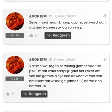
Anoniem
6 jaren geleden
Zeker mooi maar ik hoop dat het vet word want
gta vind ik geen zak aan online:p
Reageren
0
Gast
Anoniem
6 jaren geleden
Valt me wel tegen zo weinig games voor de
ps3… maar waarschijnlijk gaat het zeker om
van die games die je kan downen of worden
Gast
het allemaal volledige games….;) na we zien
het wel…:D
Reageren
0