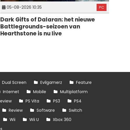
05-08-2026 10:35
PC
Dark Gifts of Dalaran: het nieuwe
Battlegrounds-seizoen van
Hearthstone is nu live
Dual Screen
Evilgamerz
Feature
Internet
Mobile
Multiplatform
review
PS Vita
PS3
PS4
Review
Software
Switch
Wii
Wii U
Xbox 360
es