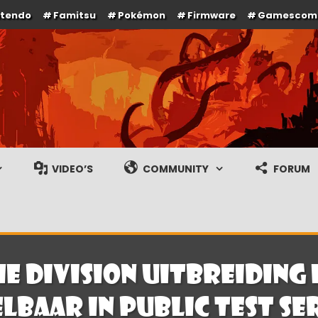
ntendo
Famitsu
Pokémon
Firmware
Gamescom
e en gameplay streams
VIDEO’S
COMMUNITY
FORUM
e Division Uitbreiding 
elbaar in public test se