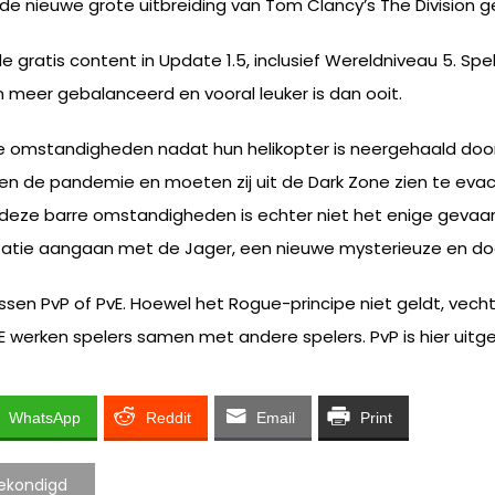
de nieuwe grote uitbreiding van Tom Clancy’s The Division
 gratis content in Update 1.5, inclusief Wereldniveau 5. Sp
n meer gebalanceerd en vooral leuker is dan ooit.
eme omstandigheden nadat hun helikopter is neergehaald do
gen de pandemie en moeten zij uit de Dark Zone zien te evac
t deze barre omstandigheden is echter niet het enige gevaar
tie aangaan met de Jager, een nieuwe mysterieuze en dodelij
tussen PvP of PvE. Hoewel het Rogue-principe niet geldt, vec
vE werken spelers samen met andere spelers. PvP is hier uitge
WhatsApp
Reddit
Email
Print
gekondigd