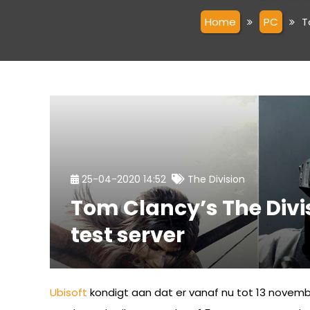
Home
PC
T
25-04-2020 14:52
The Division
Tom Clancy’s The Divis
test server
Ubisoft
kondigt aan dat er vanaf nu tot 13 novembe