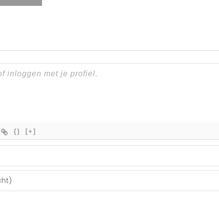
{}
[+]