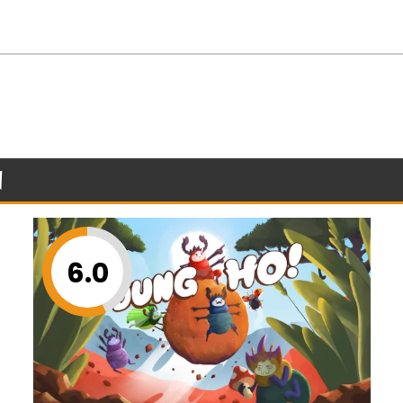
n
6.0