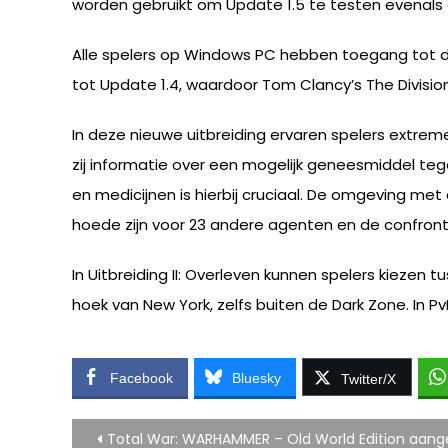
worden gebruikt om Update 1.5 te testen evenals 
Alle spelers op Windows PC hebben toegang tot de
tot Update 1.4, waardoor Tom Clancy’s The Divisio
In deze nieuwe uitbreiding ervaren spelers extr
zij informatie over een mogelijk geneesmiddel te
en medicijnen is hierbij cruciaal. De omgeving me
hoede zijn voor 23 andere agenten en de confronta
In Uitbreiding II: Overleven kunnen spelers kiezen 
hoek van New York, zelfs buiten de Dark Zone. In P
Facebook
Bluesky
Twitter/X
Bericht
Total War: WARHAMMER – Old World Edition aan