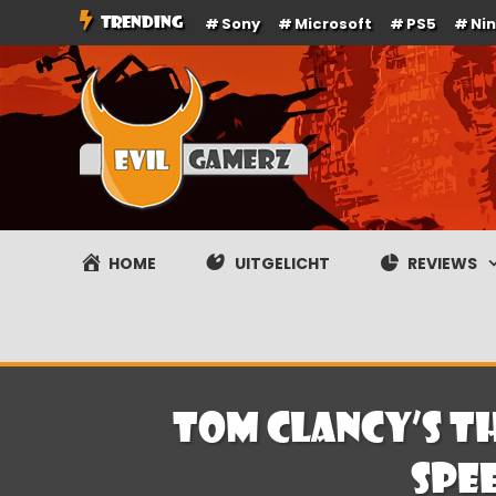
Ga
TRENDING
Sony
Microsoft
PS5
Ni
naar
de
inhoud
Evilgamerz
Het meest interessante game nieuws, reviews, coverag
HOME
UITGELICHT
REVIEWS
Tom Clancy’s Th
spe