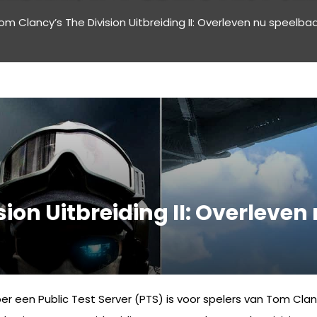
om Clancy’s The Division Uitbreiding II: Overleven nu speelbaar
ion Uitbreiding II: Overleven
r een Public Test Server (PTS) is voor spelers van Tom Clan