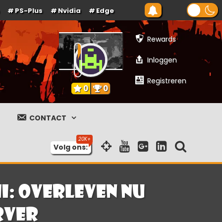
PS-Plus
Nvidia
Edge
Rewards
Inloggen
Registreren
0
0
CONTACT
Volg ons:
II: Overleven nu
rver