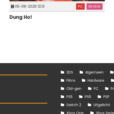
05-08-2026 13:13
PC
REVIEW
Dung Ho!
3DS
Algemeen
Films
Hardware
Old-gen
PC
P
PS5
PS6
PSP
Switch 2
Uitgelicht
S
Xbox One
Xbox Seri