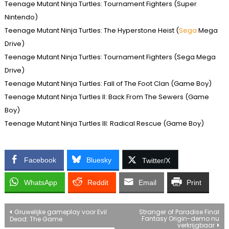
Teenage Mutant Ninja Turtles: Tournament Fighters (Super
Nintendo)
Teenage Mutant Ninja Turtles: The Hyperstone Heist (
Sega
Mega
Drive)
Teenage Mutant Ninja Turtles: Tournament Fighters (Sega Mega
Drive)
Teenage Mutant Ninja Turtles: Fall of The Foot Clan (Game Boy)
Teenage Mutant Ninja Turtles II: Back From The Sewers (Game
Boy)
Teenage Mutant Ninja Turtles III: Radical Rescue (Game Boy)
Facebook
Bluesky
Twitter/X
WhatsApp
Reddit
Email
Print
Bericht
Gruwelijke gameplay voor Evil
Stranger of Paradise Final
Fantasy Origin-demo nu
Dead: The Game
verkrijgbaar