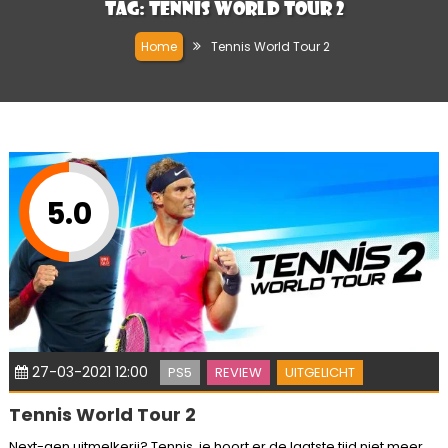
Tag:
Tennis World Tour 2
Home
Tennis World Tour 2
5.0
27-03-2021 12:00
PS5
REVIEW
UITGELICHT
Tennis World Tour 2
Next-gen uitmelkerij? Tennis, je hoort er de laatste tijd niet meer