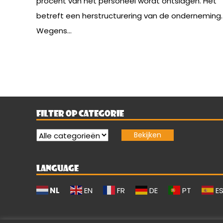
procent van het personeel wordt ontslagen. Het
betreft een herstructurering van de onderneming.
Wegens...
FILTER OP CATEGORIE
LANGUAGE
NL
EN
FR
DE
PT
E