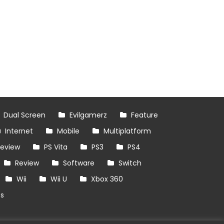
Dual Screen
Evilgamerz
Feature
Internet
Mobile
Multiplatform
review
PS Vita
PS3
PS4
Review
Software
Switch
Wii
Wii U
Xbox 360
es