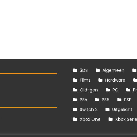
3DS
Algemeen
Films
Hardware
Old-gen
PC
P
PS5
PS6
PSP
Switch 2
Uitgelicht
S
Xbox One
Xbox Seri