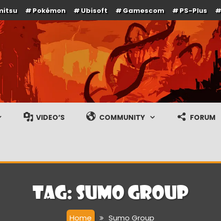
mitsu
Pokémon
Ubisoft
Gamescom
PS-Plus
e en gameplay streams
VIDEO’S
COMMUNITY
FORUM
Tag:
Sumo Group
Home
Sumo Group