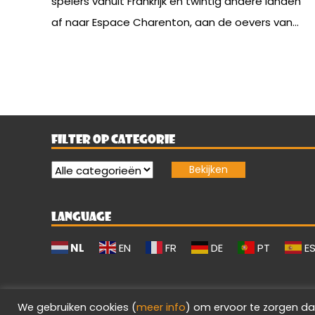
spelers vanuit Frankrijk en twintig andere landen
af naar Espace Charenton, aan de oevers van...
FILTER OP CATEGORIE
LANGUAGE
NL
EN
FR
DE
PT
E
We gebruiken cookies (
meer info
) om ervoor te zorgen da