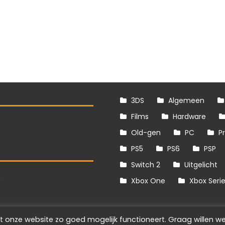
3DS
Algemeen
Films
Hardware
Old-gen
PC
P
PS5
PS6
PSP
Switch 2
Uitgelicht
S
Xbox One
Xbox Seri
t onze website zo goed mogelijk functioneert. Graag willen we