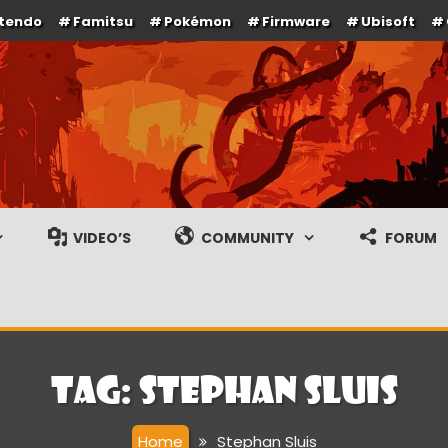
ntendo
Famitsu
Pokémon
Firmware
Ubisoft
e en gameplay streams
VIDEO’S
COMMUNITY
FORUM
Tag:
Stephan Sluis
Home
Stephan Sluis