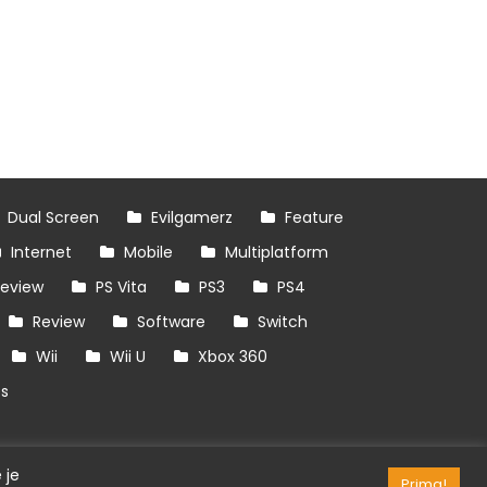
Dual Screen
Evilgamerz
Feature
Internet
Mobile
Multiplatform
review
PS Vita
PS3
PS4
Review
Software
Switch
Wii
Wii U
Xbox 360
es
 je
Prima!