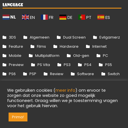
LANGUAGE
NL
EN
FR
DE
PT
ES
3DS
Algemeen
Dual Screen
Evilgamerz
Feature
Films
Hardware
Internet
Mobile
Multiplatform
Old-gen
PC
Preview
PS Vita
PS3
PS4
PS5
PS6
PSP
Review
Software
Switch
Switch 2
Uitgelicht
Wii
Wii U
We gebruiken cookies (
meer info
) om ervoor te
Xbox 360
Xbox One
Xbox Series
zorgen dat onze website zo goed mogelijk
functioneert. Graag willen we je toestemming vragen
voor het gebruik hiervan.
Info
Disclaimer
Cookies
Adverteren
Prima!
RSS/API
Games
OpenCritic
Evilgamerz 2026 - Alle rechten voorbehouden.