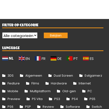
FILTER OP CATEGORIE
LANGUAGE
NL
EN
FR
DE
PT
ES
3DS
Algemeen
Dual Screen
Evilgamerz
Feature
Films
Hardware
Internet
Mobile
Multiplatform
Old-gen
PC
Preview
PS Vita
PS3
PS4
PS5
PS6
PSP
Review
Software
Switch