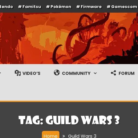
ntendo
Famitsu
Pokémon
Firmware
Gamescom
e en gameplay streams
VIDEO’S
COMMUNITY
FORUM
Tag:
Guild Wars 3
Home
Guild Wars 3