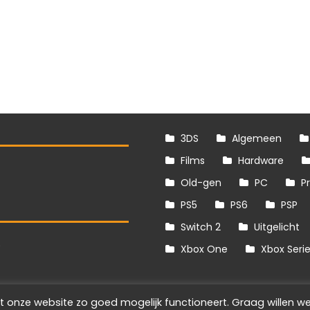
3DS
Algemeen
Films
Hardware
Old-gen
PC
P
PS5
PS6
PSP
Switch 2
Uitgelicht
S
Xbox One
Xbox Seri
t onze website zo goed mogelijk functioneert. Graag willen we