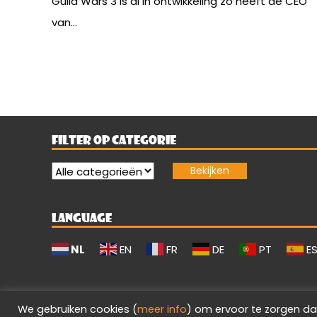
Guild Wars 3 is al in ontwikkeling zo heeft de CEO
van...
FILTER OP CATEGORIE
LANGUAGE
NL
EN
FR
DE
PT
E
We gebruiken cookies (
meer info
) om ervoor te zorgen da