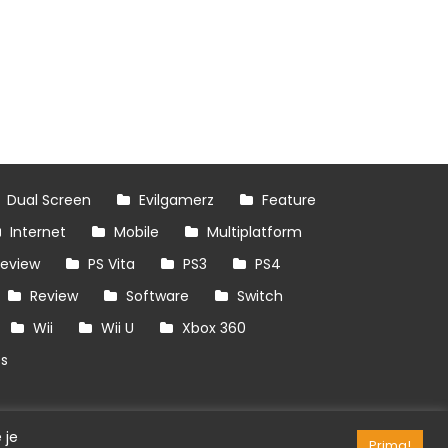
Dual Screen
Evilgamerz
Feature
Internet
Mobile
Multiplatform
review
PS Vita
PS3
PS4
Review
Software
Switch
Wii
Wii U
Xbox 360
es
 je
Prima!