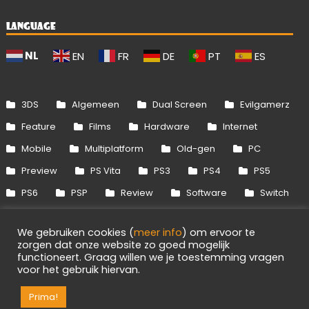
LANGUAGE
NL
EN
FR
DE
PT
ES
3DS
Algemeen
Dual Screen
Evilgamerz
Feature
Films
Hardware
Internet
Mobile
Multiplatform
Old-gen
PC
Preview
PS Vita
PS3
PS4
PS5
PS6
PSP
Review
Software
Switch
Switch 2
Uitgelicht
Wii
Wii U
We gebruiken cookies (
meer info
) om ervoor te
Xbox 360
Xbox One
Xbox Series
zorgen dat onze website zo goed mogelijk
functioneert. Graag willen we je toestemming vragen
voor het gebruik hiervan.
Info
Disclaimer
Cookies
Adverteren
Prima!
RSS/API
Games
OpenCritic