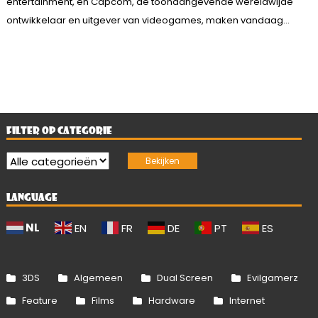
entertainment, en Capcom, de toonaangevende wereldwijde
ontwikkelaar en uitgever van videogames, maken vandaag...
FILTER OP CATEGORIE
LANGUAGE
NL
EN
FR
DE
PT
ES
3DS
Algemeen
Dual Screen
Evilgamerz
Feature
Films
Hardware
Internet