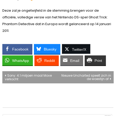
Deze zal je ongetwijfeld in de stemming brengen voor de
officiële, volledige versie van het Nintendo DS-spel Ghost Trick:
Phantom Detective dat in Europa wordt gelanceerd op 14 januari
2011.
Facebook
Bluesky
Twitter/X
WhatsApp
Reddit
Email
Print
Bericht
Sony: 4.1 miljoen maal Move
Nieuwe Uncharted speelt zich in
de woestijn af
verkocht
navigatie