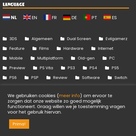
LANGUAGE
NL
EN
FR
DE
PT
ES
3DS
Algemeen
Dual Screen
Evilgamerz
Feature
Films
Hardware
Internet
Mobile
Multiplatform
Old-gen
PC
Preview
PS Vita
PS3
PS4
PS5
PS6
PSP
Review
Software
Switch
Switch 2
Uitgelicht
Wii
Wii U
We gebruiken cookies (
meer info
) om ervoor te
Xbox 360
Xbox One
Xbox Series
zorgen dat onze website zo goed mogelijk
functioneert. Graag willen we je toestemming vragen
voor het gebruik hiervan.
Info
Disclaimer
Cookies
Adverteren
RSS/API
Games
OpenCritic
Prima!
Evilgamerz 2026 - Alle rechten voorbehouden.