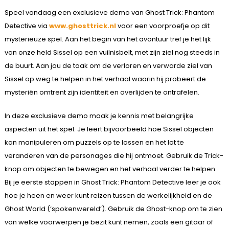
Speel vandaag een exclusieve demo van Ghost Trick: Phantom
Detective via
www.ghosttrick.nl
voor een voorproefje op dit
mysterieuze spel. Aan het begin van het avontuur tref je het lijk
van onze held Sissel op een vuilnisbelt, met zijn ziel nog steeds in
de buurt. Aan jou de taak om de verloren en verwarde ziel van
Sissel op weg te helpen in het verhaal waarin hij probeert de
mysteriën omtrent zijn identiteit en overlijden te ontrafelen.
In deze exclusieve demo maak je kennis met belangrijke
aspecten uit het spel. Je leert bijvoorbeeld hoe Sissel objecten
kan manipuleren om puzzels op te lossen en het lot te
veranderen van de personages die hij ontmoet. Gebruik de Trick-
knop om objecten te bewegen en het verhaal verder te helpen.
Bij je eerste stappen in Ghost Trick: Phantom Detective leer je ook
hoe je heen en weer kunt reizen tussen de werkelijkheid en de
Ghost World (‘spokenwereld’). Gebruik de Ghost-knop om te zien
van welke voorwerpen je bezit kunt nemen, zoals een gitaar of