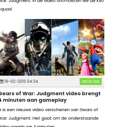
War: Judgment. In de video ontmoeten we de Kilo
Squad.
19-02-2013 04:34
XBOX 360
Gears of War: Judgment video brengt
4 minuten aan gameplay
Er is een nieuwe video verschenen van Gears of
War: Judgment. Het gaat om de onderstaande
video waarin we 4 minuten...