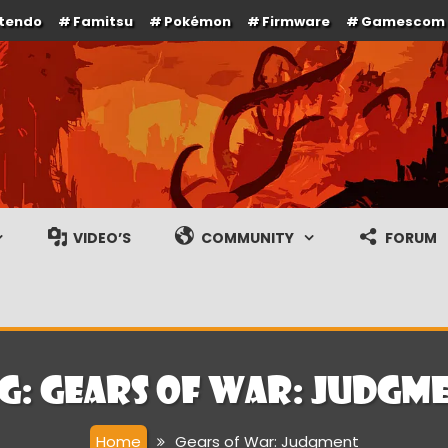
ntendo
Famitsu
Pokémon
Firmware
Gamescom
e en gameplay streams
VIDEO’S
COMMUNITY
FORUM
g:
Gears of War: Judgm
Home
Gears of War: Judgment