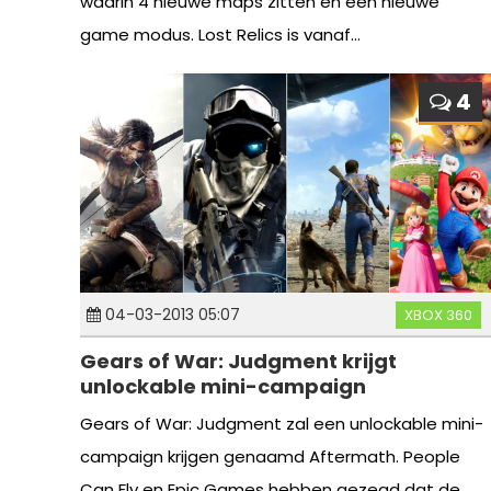
waarin 4 nieuwe maps zitten en een nieuwe
game modus. Lost Relics is vanaf...
4
04-03-2013 05:07
XBOX 360
Gears of War: Judgment krijgt
unlockable mini-campaign
Gears of War: Judgment zal een unlockable mini-
campaign krijgen genaamd Aftermath. People
Can Fly en Epic Games hebben gezegd dat de...