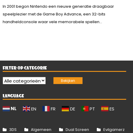
In 2001 begon Nintendo een nieuwe generatie draagbaar
speelplezier met de Game Boy Advance, een 32-bits
handheldconsole waar vele memorabele spellen...
FILTER OP CATEGORIE
LANGUAGE
NL
EN
FR
DE
PT
ES
3DS
Algemeen
Dual Screen
Evilgamerz