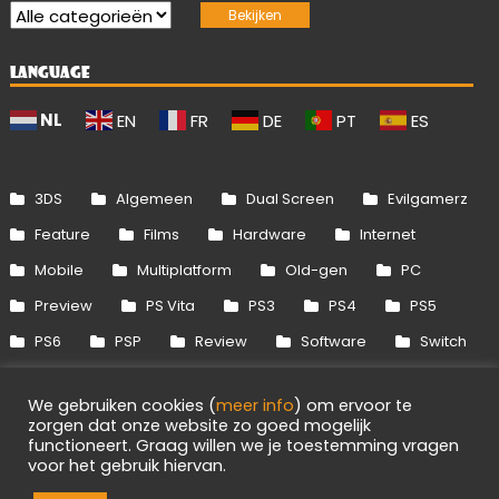
LANGUAGE
NL
EN
FR
DE
PT
ES
3DS
Algemeen
Dual Screen
Evilgamerz
Feature
Films
Hardware
Internet
Mobile
Multiplatform
Old-gen
PC
Preview
PS Vita
PS3
PS4
PS5
PS6
PSP
Review
Software
Switch
Switch 2
Uitgelicht
Wii
Wii U
We gebruiken cookies (
meer info
) om ervoor te
Xbox 360
Xbox One
Xbox Series
zorgen dat onze website zo goed mogelijk
functioneert. Graag willen we je toestemming vragen
voor het gebruik hiervan.
Info
Disclaimer
Cookies
Adverteren