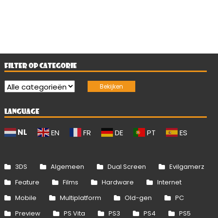
FILTER OP CATEGORIE
LANGUAGE
NL
EN
FR
DE
PT
ES
3DS
Algemeen
Dual Screen
Evilgamerz
Feature
Films
Hardware
Internet
Mobile
Multiplatform
Old-gen
PC
Preview
PS Vita
PS3
PS4
PS5