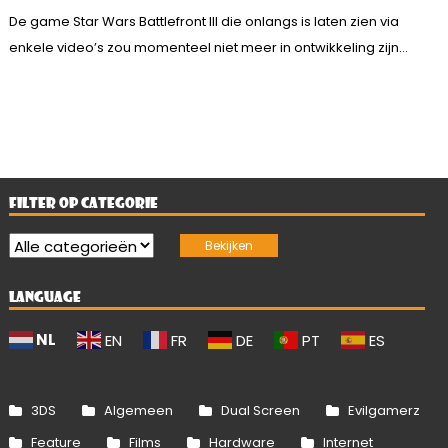
De game Star Wars Battlefront III die onlangs is laten zien via
enkele video’s zou momenteel niet meer in ontwikkeling zijn...
FILTER OP CATEGORIE
LANGUAGE
NL
EN
FR
DE
PT
ES
3DS
Algemeen
Dual Screen
Evilgamerz
Feature
Films
Hardware
Internet