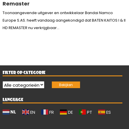
Remaster
Toonaangevende uitgever en ontwikkelaar Bandai Namco
Europe S.AS. heeft vandaag aangekondigd dat BATEN KAITOS I & II
HD REMASTER nu verkrijgbaar...
FILTER OP CATEGORIE
LANGUAGE
NL
EN
FR
DE
PT
ES