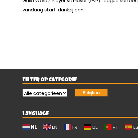
Guild Wars 2 Player vs Player (PvP) League seizoen
vandaag start, dankzij een...
FILTER OP CATEGORIE
LANGUAGE
NL
EN
FR
DE
PT
E