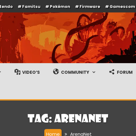
ntendo
Famitsu
Pokémon
Firmware
Gamescom
e en gameplay streams
VIDEO’S
COMMUNITY
FORUM
Tag:
ArenaNet
Home
ArenaNet