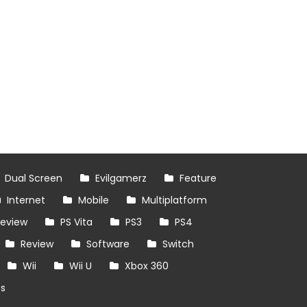
Dual Screen
Evilgamerz
Feature
Internet
Mobile
Multiplatform
review
PS Vita
PS3
PS4
Review
Software
Switch
Wii
Wii U
Xbox 360
es