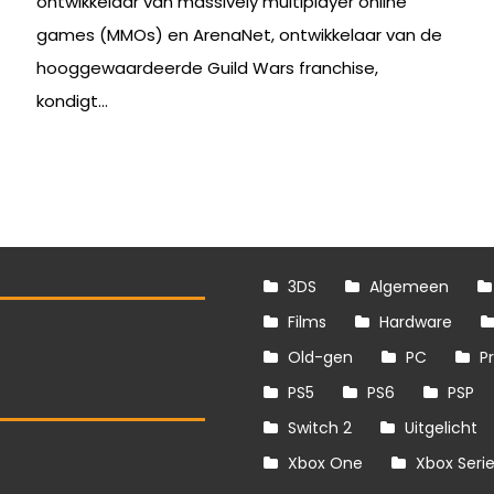
ontwikkelaar van massively multiplayer online
games (MMOs) en ArenaNet, ontwikkelaar van de
hooggewaardeerde Guild Wars franchise,
kondigt...
3DS
Algemeen
Films
Hardware
Old-gen
PC
P
PS5
PS6
PSP
Switch 2
Uitgelicht
S
Xbox One
Xbox Seri