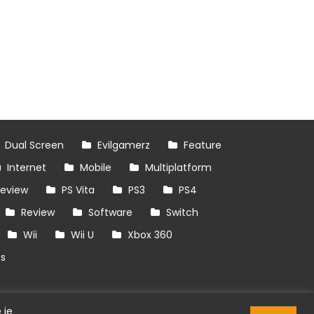
Dual Screen
Evilgamerz
Feature
Internet
Mobile
Multiplatform
review
PS Vita
PS3
PS4
Review
Software
Switch
Wii
Wii U
Xbox 360
es
 je