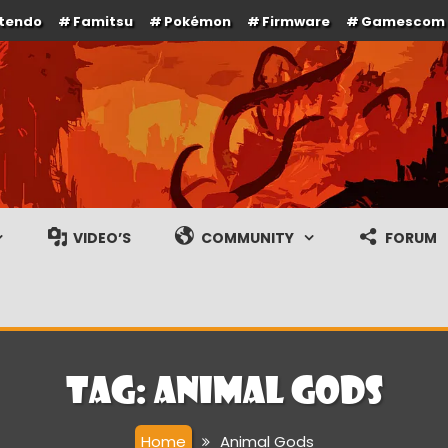
ntendo
Famitsu
Pokémon
Firmware
Gamescom
e en gameplay streams
VIDEO’S
COMMUNITY
FORUM
Tag:
Animal Gods
Home
Animal Gods