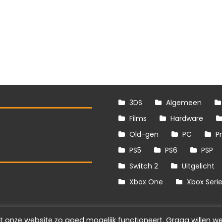
3DS
Algemeen
Films
Hardware
Old-gen
PC
P
PS5
PS6
PSP
Switch 2
Uitgelicht
S
Xbox One
Xbox Seri
t onze website zo goed mogelijk functioneert. Graag willen we