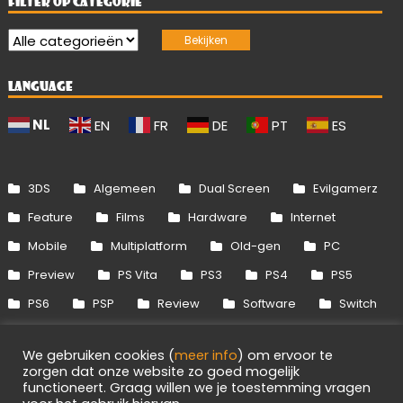
FILTER OP CATEGORIE
LANGUAGE
NL
EN
FR
DE
PT
ES
3DS
Algemeen
Dual Screen
Evilgamerz
Feature
Films
Hardware
Internet
Mobile
Multiplatform
Old-gen
PC
Preview
PS Vita
PS3
PS4
PS5
PS6
PSP
Review
Software
Switch
Switch 2
Uitgelicht
Wii
Wii U
We gebruiken cookies (
meer info
) om ervoor te
Xbox 360
Xbox One
Xbox Series
zorgen dat onze website zo goed mogelijk
functioneert. Graag willen we je toestemming vragen