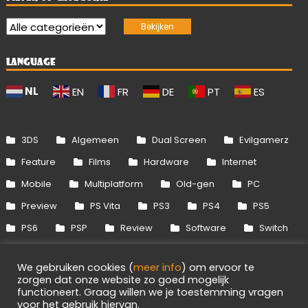
LANGUAGE
NL
EN
FR
DE
PT
ES
3DS
Algemeen
Dual Screen
Evilgamerz
Feature
Films
Hardware
Internet
Mobile
Multiplatform
Old-gen
PC
Preview
PS Vita
PS3
PS4
PS5
PS6
PSP
Review
Software
Switch
Switch 2
Uitgelicht
Wii
Wii U
We gebruiken cookies (
meer info
) om ervoor te
Xbox 360
Xbox One
Xbox Series
zorgen dat onze website zo goed mogelijk
functioneert. Graag willen we je toestemming vragen
voor het gebruik hiervan.