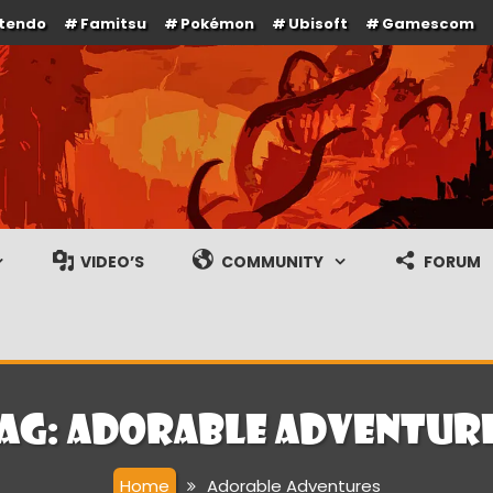
ntendo
Famitsu
Pokémon
Ubisoft
Gamescom
e en gameplay streams
VIDEO’S
COMMUNITY
FORUM
ag:
Adorable Adventur
Home
Adorable Adventures