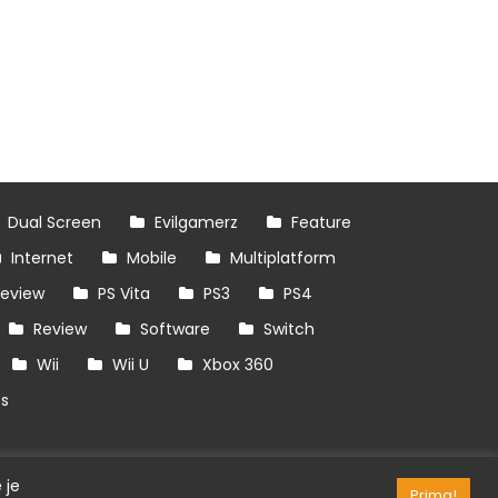
Dual Screen
Evilgamerz
Feature
Internet
Mobile
Multiplatform
review
PS Vita
PS3
PS4
Review
Software
Switch
Wii
Wii U
Xbox 360
es
 je
Prima!