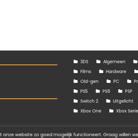
3DS
Algemeen
Films
Hardware
Old-gen
PC
P
PS5
PS6
PSP
Switch 2
Uitgelicht
S
Xbox One
Xbox Seri
t onze website zo goed mogelijk functioneert. Graag willen we