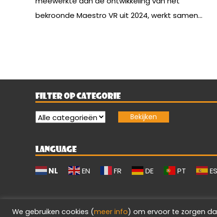
meewerkte aan de ontwikkeling van het
bekroonde Maestro VR uit 2024, werkt samen...
FILTER OP CATEGORIE
LANGUAGE
NL
EN
FR
DE
PT
E
We gebruiken cookies (
meer info
) om ervoor te zorgen da