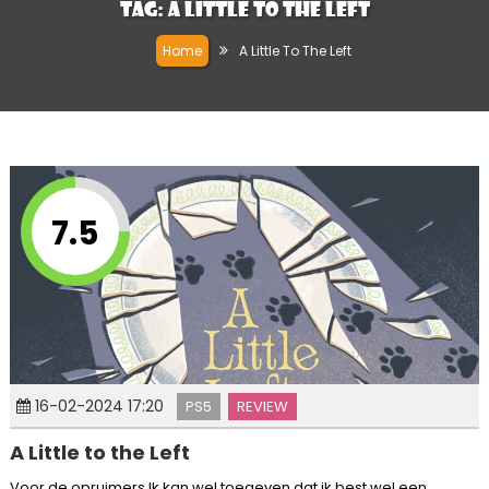
Tag:
A Little To The Left
Home
A Little To The Left
7.5
16-02-2024 17:20
PS5
REVIEW
A Little to the Left
Voor de opruimers Ik kan wel toegeven dat ik best wel een