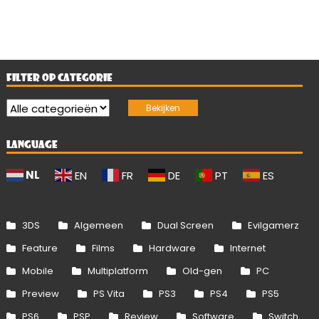
FILTER OP CATEGORIE
LANGUAGE
NL
EN
FR
DE
PT
ES
3DS
Algemeen
Dual Screen
Evilgamerz
Feature
Films
Hardware
Internet
Mobile
Multiplatform
Old-gen
PC
Preview
PS Vita
PS3
PS4
PS5
PS6
PSP
Review
Software
Switch