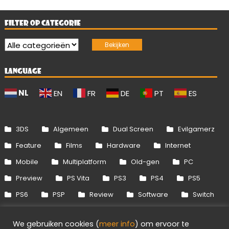
FILTER OP CATEGORIE
LANGUAGE
NL
EN
FR
DE
PT
ES
3DS
Algemeen
Dual Screen
Evilgamerz
Feature
Films
Hardware
Internet
Mobile
Multiplatform
Old-gen
PC
Preview
PS Vita
PS3
PS4
PS5
PS6
PSP
Review
Software
Switch
Switch 2
Uitgelicht
Wii
Wii U
We gebruiken cookies (
meer info
) om ervoor te
Xbox 360
Xbox One
Xbox Series