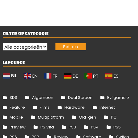
FILTER OP CATEGORIE
LANGUAGE
NL
EN
FR
DE
PT
ES
3DS
Algemeen
Dual Screen
Evilgamerz
Feature
Films
Hardware
Internet
Mobile
Multiplatform
Old-gen
PC
Preview
PS Vita
PS3
PS4
PS5
PS6
PSP
Review
Software
Switch