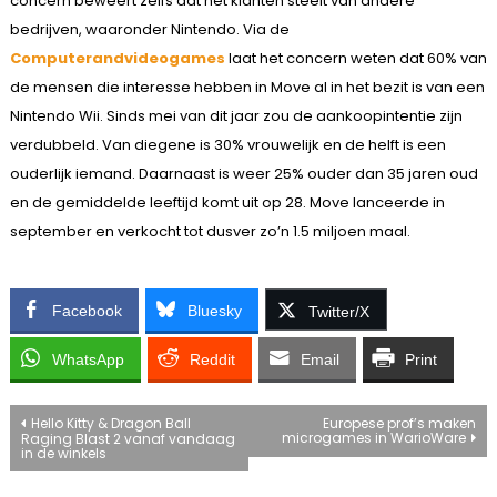
concern beweert zelfs dat het klanten steelt van andere
bedrijven, waaronder Nintendo. Via de
Computerandvideogames
laat het concern weten dat 60% van
de mensen die interesse hebben in Move al in het bezit is van een
Nintendo Wii. Sinds mei van dit jaar zou de aankoopintentie zijn
verdubbeld. Van diegene is 30% vrouwelijk en de helft is een
ouderlijk iemand. Daarnaast is weer 25% ouder dan 35 jaren oud
en de gemiddelde leeftijd komt uit op 28. Move lanceerde in
september en verkocht tot dusver zo’n 1.5 miljoen maal.
Facebook
Bluesky
Twitter/X
WhatsApp
Reddit
Email
Print
Bericht
Hello Kitty & Dragon Ball
Europese prof’s maken
microgames in WarioWare
Raging Blast 2 vanaf vandaag
in de winkels
navigatie