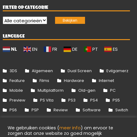
FILTER OP CATEGORIE
LANGUAGE
NL
EN
FR
DE
PT
ES
3DS
Algemeen
Dual Screen
Evilgamerz
Feature
Films
Hardware
Internet
Mobile
Multiplatform
Old-gen
PC
Preview
PS Vita
PS3
PS4
PS5
PS6
PSP
Review
Software
Switch
Switch 2
Uitgelicht
Wii
Wii U
We gebruiken cookies (
meer info
) om ervoor te
Xbox 360
Xbox One
Xbox Series
zorgen dat onze website zo goed mogelijk