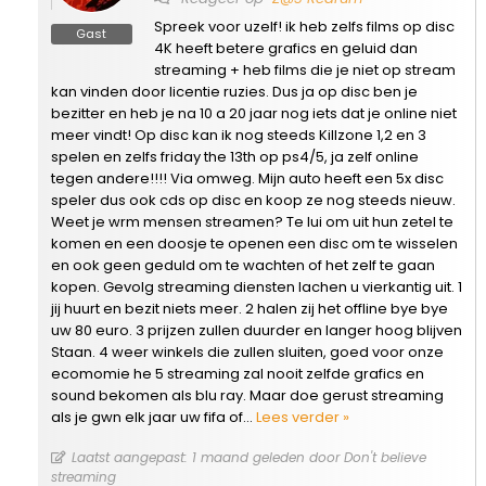
Spreek voor uzelf! ik heb zelfs films op disc
Gast
4K heeft betere grafics en geluid dan
streaming + heb films die je niet op stream
kan vinden door licentie ruzies. Dus ja op disc ben je
bezitter en heb je na 10 a 20 jaar nog iets dat je online niet
meer vindt! Op disc kan ik nog steeds Killzone 1,2 en 3
spelen en zelfs friday the 13th op ps4/5, ja zelf online
tegen andere!!!! Via omweg. Mijn auto heeft een 5x disc
speler dus ook cds op disc en koop ze nog steeds nieuw.
Weet je wrm mensen streamen? Te lui om uit hun zetel te
komen en een doosje te openen een disc om te wisselen
en ook geen geduld om te wachten of het zelf te gaan
kopen. Gevolg streaming diensten lachen u vierkantig uit. 1
jij huurt en bezit niets meer. 2 halen zij het offline bye bye
uw 80 euro. 3 prijzen zullen duurder en langer hoog blijven
Staan. 4 weer winkels die zullen sluiten, goed voor onze
ecomomie he 5 streaming zal nooit zelfde grafics en
sound bekomen als blu ray. Maar doe gerust streaming
als je gwn elk jaar uw fifa of
…
Lees verder »
Laatst aangepast: 1 maand geleden door Don't believe
streaming