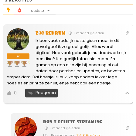
3
REACTIES
oudste
Z@3 Redrum
1 maand geleden
Ik ben vaak redelijk nostalgisch maar in dit
geval geef ik ze groot gelijk. Alles wordt
digitaal. Hoe vaak gebruik je nu daadwerkelijk
Lid
een disc? Ik eigenlijk totaal niet meer. En
games op een disc zijn bij lancering al out-
dated door patches en updates, en bevatten
amper data. Dat hoesje is leuk, koop anders lekker lege
hoesjes en print ze zelf uit, en je hebt ook een hoesje.
Reageren
0
Don't believe streaming
1 maand geleden
Reageer op
Z@3 Redrum