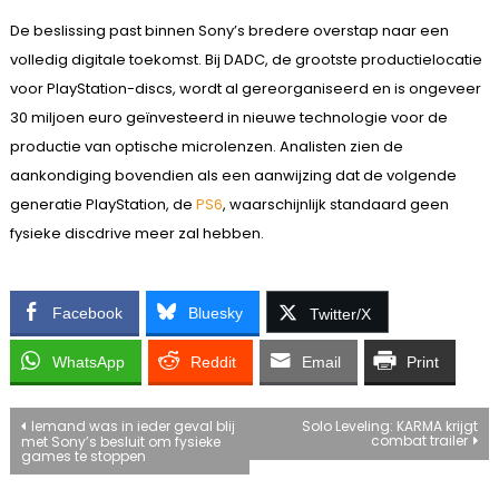
De beslissing past binnen Sony’s bredere overstap naar een
volledig digitale toekomst. Bij DADC, de grootste productielocatie
voor PlayStation-discs, wordt al gereorganiseerd en is ongeveer
30 miljoen euro geïnvesteerd in nieuwe technologie voor de
productie van optische microlenzen. Analisten zien de
aankondiging bovendien als een aanwijzing dat de volgende
generatie PlayStation, de
PS6
, waarschijnlijk standaard geen
fysieke discdrive meer zal hebben.
Facebook
Bluesky
Twitter/X
WhatsApp
Reddit
Email
Print
Bericht
Iemand was in ieder geval blij
Solo Leveling: KARMA krijgt
combat trailer
met Sony’s besluit om fysieke
games te stoppen
navigatie