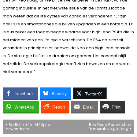
de PS4 Neo nodig om te blijven veranderen in de markt van de
gaming industrie. In het nieuwste issue van de Famitsu laat de
man weten dat de life cycles van consoles veranderen. “Er zijn
ook PC’s en smartphones die blijven upgraden in een korte tijd. Er
is dus zeker een toegevoegde waarde voor high-end PS4’s die in
het midden van een life cycle verschijnen. De PS4 op zichzelf
verandert in principe niet, hoewel de Neo een high-end console
is. De strategie blijft altijd draaien om games. Het concept blijft
hetzelfde. De verkoopstrategie heeft zich bewezen en die wordt
niet veranderd.”
Facebook
Bluesky
Twitter/X
WhatsApp
Reddit
Email
Print
Bericht
Battlefield 1 in 1440p te
Red Dead Redemption
frameratevergelijking
bewonderen