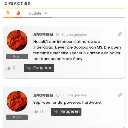
2
REACTIES
oudste
Anoniem
6 jaren geleden
Het blijft een inferieur stuk hardware
inderdaad. Liever die Scorpio van MS. Die doen
tenminste niet elke keer hun klanten een pover
Gast
oor aannaaien zoals Sony.
Reageren
0
Anoniem
6 jaren geleden
Yep, weer underpowered hardware.
Reageren
0
Gast