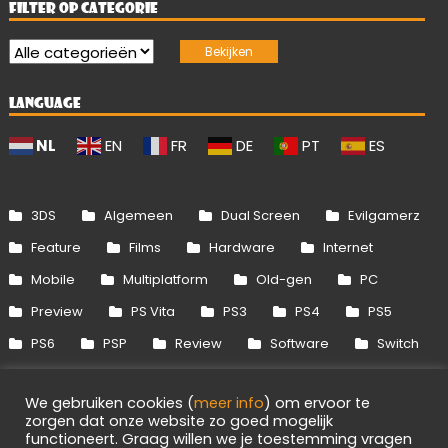
FILTER OP CATEGORIE
LANGUAGE
NL
EN
FR
DE
PT
ES
3DS
Algemeen
Dual Screen
Evilgamerz
Feature
Films
Hardware
Internet
Mobile
Multiplatform
Old-gen
PC
Preview
PS Vita
PS3
PS4
PS5
PS6
PSP
Review
Software
Switch
Switch 2
Uitgelicht
Wii
Wii U
We gebruiken cookies (
meer info
) om ervoor te
Xbox 360
Xbox One
Xbox Series
zorgen dat onze website zo goed mogelijk
functioneert. Graag willen we je toestemming vragen