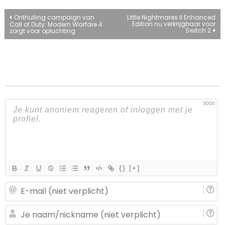
Bericht
Onthulling campaign van
Little Nightmares II Enhanced
Edition nu verkrijgbaar voor
Call of Duty: Modern Warfare 4
Switch 2
zorgt voor opluchting
navigatie
3000
{}
[+]
E-
ma
(n
J
ve
n