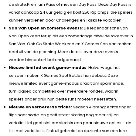
de skate.Premium Pass of met een Day Pass. Deze Day Pass is
vanaf aankoop 24 uur geldig en kost 250 Rip Chips, die spelers
kunnen verdienen door Challenges en Tasks te voltooien.
San Van Open en zomerse events
: De legendarische San
Van Open keert terug als een zomerlange citywide takeover in
San Van. Ook Go Skate Weekend en X Games San Van maken
deel uit van de planning. Meer details over deze events
worden binnenkort bekendgemaakt.
Nieuwe limited event game-modus
: Halverwege het
seizoen maken X Games Spot Battles hun debuut. Deze
nieuwe limited event game-modus draait om spannende,
turn-based competities over meerdere rondes, waarin
spelers onder druk hun beste runs moeten neerzetten.
Nieuwe en verbeterde tricks:
Season 4 brengt echte finger
flips naar
skate.
en geeft street skating nog meer stijl en
variatie. Het gaat niet om slechts een paar nieuwe opties – de
lijst met variaties is flink uitgebreid ten opzichte van eerdere