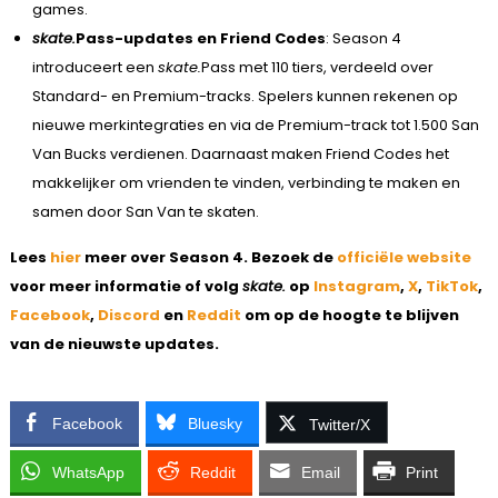
games.
skate.
Pass-updates en Friend Codes
: Season 4
introduceert een
skate.
Pass met 110 tiers, verdeeld over
Standard- en Premium-tracks. Spelers kunnen rekenen op
nieuwe merkintegraties en via de Premium-track tot 1.500 San
Van Bucks verdienen. Daarnaast maken Friend Codes het
makkelijker om vrienden te vinden, verbinding te maken en
samen door San Van te skaten.
Lees
hier
meer over Season 4. Bezoek de
officiële website
voor meer informatie of volg
skate.
op
Instagram
,
X
,
TikTok
,
Facebook
,
Discord
en
Reddit
om op de hoogte te blijven
van de nieuwste updates.
Facebook
Bluesky
Twitter/X
WhatsApp
Reddit
Email
Print