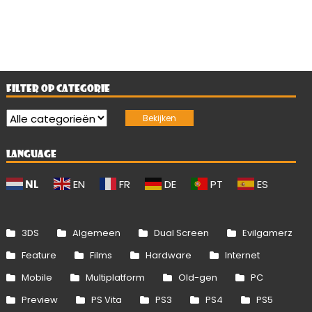
FILTER OP CATEGORIE
LANGUAGE
NL
EN
FR
DE
PT
ES
3DS
Algemeen
Dual Screen
Evilgamerz
Feature
Films
Hardware
Internet
Mobile
Multiplatform
Old-gen
PC
Preview
PS Vita
PS3
PS4
PS5