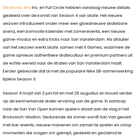
Electronic Arts
Inc. en Full Circle hebben vandaag nieuwe details
gedeeld over de komst van Season 4 van
skate.
Het nieuwe
seizoen introduceert onder meer een gloednieuwe skatebare
arena, een bomvolle kalender met zomerevents, een nieuwe
game-modus en extra tricks naar San Vansterdam. Als afsluiter
van het seizoen werkt
skate.
samen met X Games, waarmee de
game opnieuw authentieke skatecultuur en premium partners uit
de echte wereld naar de straten van San Vansterdam haalt.
Eerder gebeurde dat al met de populaire Nike SB-samenwerking
tijdens Season 3.
Season 4 loopt van 2 juni tot en met 25 augustus en bouwt verder
op de kenmerkende skate-ervaring van de game. In aanloop
naar de San Van Open kunnen spelers alvast aan de slag in het
Brickswich-stadion. Gedurende de zomer wordt San Van gevuld
met live-events, nieuwe manieren om samen te spelen en volop
momenten die vragen om geknipt, gedeeld en geclaimd te