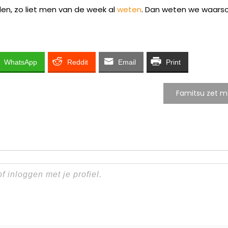
den, zo liet men van de week al
weten
. Dan weten we waarschij
WhatsApp
Reddit
Email
Print
Famitsu zet m