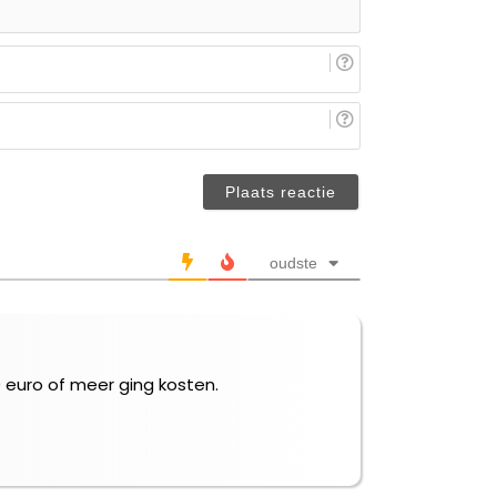
E-
mail
(niet
Je
verplicht)
naam/nickname
(niet
verplicht)
oudste
0 euro of meer ging kosten.