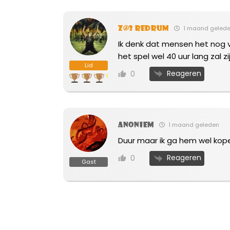
Z@3 Redrum
1 maand geled
Ik denk dat mensen het nog 
het spel wel 40 uur lang zal 
Lid
Reageren
0
Anoniem
1 maand geleden
Duur maar ik ga hem wel kopen
Reageren
0
Gast