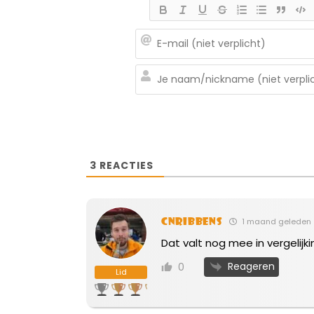
3
REACTIES
cnribbens
1 maand geleden
Dat valt nog mee in vergelijk
Reageren
0
Lid