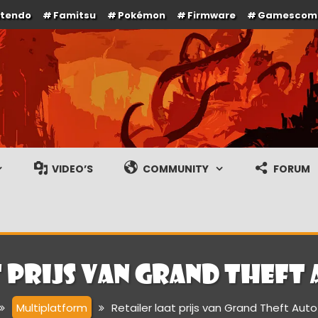
ntendo
Famitsu
Pokémon
Firmware
Gamescom
e en gameplay streams
VIDEO’S
COMMUNITY
FORUM
 prijs van Grand Theft
Multiplatform
Retailer laat prijs van Grand Theft Aut