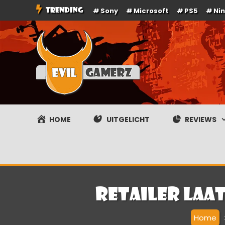
Ga
TRENDING
Sony
Microsoft
PS5
Ni
naar
de
inhoud
Evilgamerz
Het meest interessante game nieuws, reviews, coverag
HOME
UITGELICHT
REVIEWS
Retailer laat
Home