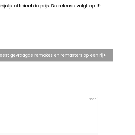
nlijk officieel de prijs. De release volgt op 19
eest gevraagde remakes en remasters op een rij
3000