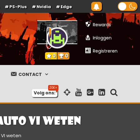
PS-Plus
Nvidia
Edge
Rewards
Inloggen
Registreren
0
0
CONTACT
Volg ons:
 Auto VI weten
o VI weten