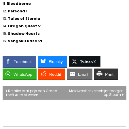
11.
Bloodborne
12.
Persona 1
13.
Tales of Eternia
14.
Dragon Quest V
15.
Shadow Hearts
16.
Sengoku Basara
Facebook
Bluesky
Twitter/X
WhatsApp
Reddit
Email
Print
Bericht
Retailer laat prijs van Grand
Moldwasher verschijnt morgen
op Steam
Theft Auto VI weten
navigatie