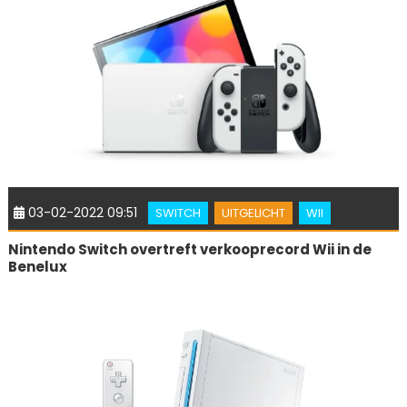
03-02-2022 09:51
SWITCH
UITGELICHT
WII
Nintendo Switch overtreft verkooprecord Wii in de
Benelux