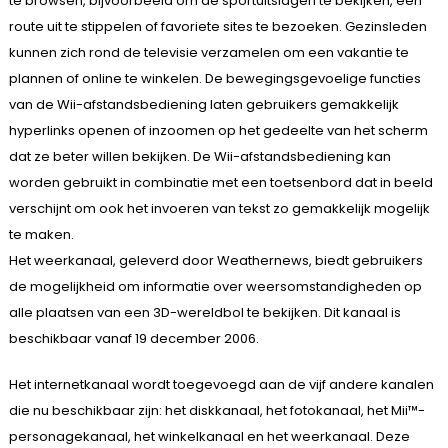
te browsen, bijvoorbeeld om de sportuitslagen te bekijken, een
route uit te stippelen of favoriete sites te bezoeken. Gezinsleden
kunnen zich rond de televisie verzamelen om een vakantie te
plannen of online te winkelen. De bewegingsgevoelige functies
van de Wii-afstandsbediening laten gebruikers gemakkelijk
hyperlinks openen of inzoomen op het gedeelte van het scherm
dat ze beter willen bekijken. De Wii-afstandsbediening kan
worden gebruikt in combinatie met een toetsenbord dat in beeld
verschijnt om ook het invoeren van tekst zo gemakkelijk mogelijk
te maken.
Het weerkanaal, geleverd door Weathernews, biedt gebruikers
de mogelijkheid om informatie over weersomstandigheden op
alle plaatsen van een 3D-wereldbol te bekijken. Dit kanaal is
beschikbaar vanaf 19 december 2006.
Het internetkanaal wordt toegevoegd aan de vijf andere kanalen
die nu beschikbaar zijn: het diskkanaal, het fotokanaal, het Mii™-
personagekanaal, het winkelkanaal en het weerkanaal. Deze