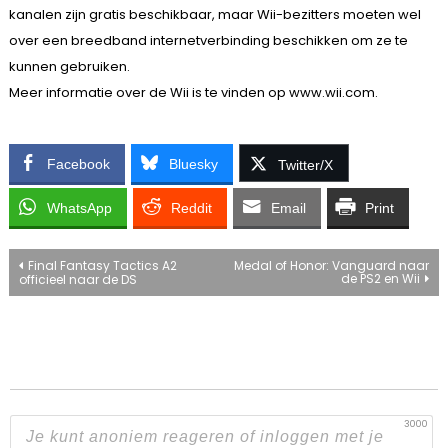
kanalen zijn gratis beschikbaar, maar Wii-bezitters moeten wel
over een breedband internetverbinding beschikken om ze te
kunnen gebruiken.
Meer informatie over de Wii is te vinden op www.wii.com.
Facebook
Bluesky
Twitter/X
WhatsApp
Reddit
Email
Print
Bericht
Final Fantasy Tactics A2
Medal of Honor: Vanguard naar
de PS2 en Wii
officieel naar de DS
navigatie
3000