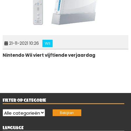
21-11-2021 10:26
WII
Nintendo Wii viert vijftiende verjaardag
FILTER OP CATEGORIE
LANGUAGE