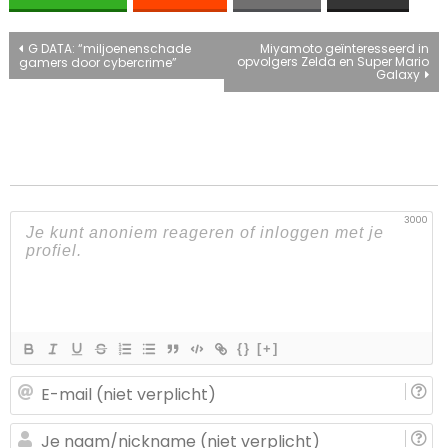
Bericht
G DATA: “miljoenenschade
Miyamoto geïnteresseerd in
opvolgers Zelda en Super Mario
gamers door cybercrime”
Galaxy
navigatie
3000
{}
[+]
E-
ma
(n
J