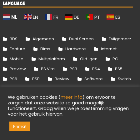
LANGUAGE
NL
EN
FR
DE
PT
ES
3DS
Algemeen
Dual Screen
Evilgamerz
Feature
Films
Hardware
Internet
Mobile
Multiplatform
Old-gen
PC
Preview
PS Vita
PS3
PS4
PS5
PS6
PSP
Review
Software
Switch
Switch 2
Uitgelicht
Wii
Wii U
We gebruiken cookies (
meer info
) om ervoor te
Xbox 360
Xbox One
Xbox Series
zorgen dat onze website zo goed mogelijk
functioneert. Graag willen we je toestemming vragen
voor het gebruik hiervan.
1
Info
Disclaimer
Cookies
Adverteren
Prima!
RSS/API
Games
OpenCritic
Evilgamerz 2026 - Alle rechten voorbehouden.