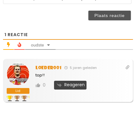
ve
n
(n
ve
1
REACTIE
oudste
loeder001
5 jaren geleden
top!!
Reageren
0
Lid