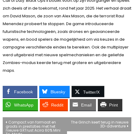
Call of Duty: Black Ops II bouwt voort op zijn voorganger en speelt
zich deels af in de toekomst, rond het jaar 2025. Het verhaal draait
om David Mason, de zoon van Alex Mason, die de terrorist Raul
Menendez probeert te stoppen. De game introduceerde
futuristische technologieën, zoals drones en geavanceerde
wapens, en bood spelers de mogelijkheid om via keuzes in de
campagne verschillende eindes te bereiken. Ook de multiplayer
werd uitgebreid met nieuwe spelmechanieken en de geliefde
Zombies-modus keerde terug met grotere en uitgebreidere
maps.
Facebook
Bluesky
Twitter/X
WhatsApp
Reddit
Email
Print
Bericht
Compact van formaat en
The Grinch keert terug in nieuwe
3D-adventure
groots in prestaties met het
nieuwe GXTrust Acira 60% Mini