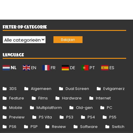
FILTER OP CATEGORIE
LANGUAGE
NL
EN
FR
DE
PT
ES
3DS
Algemeen
Dual Screen
Evilgamerz
Feature
Films
Hardware
Internet
Mobile
Multiplatform
Old-gen
PC
Preview
PS Vita
PS3
PS4
PS5
PS6
PSP
Review
Software
Switch