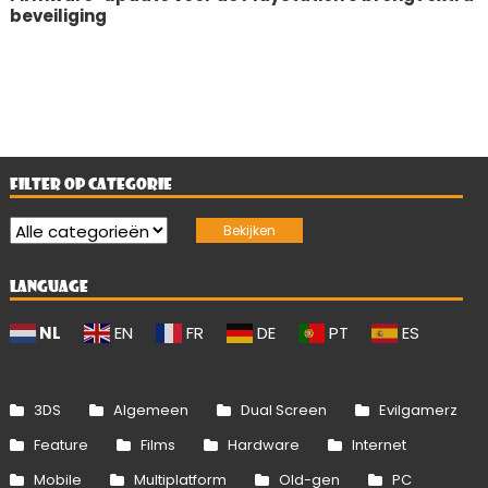
beveiliging
FILTER OP CATEGORIE
LANGUAGE
NL
EN
FR
DE
PT
ES
3DS
Algemeen
Dual Screen
Evilgamerz
Feature
Films
Hardware
Internet
Mobile
Multiplatform
Old-gen
PC