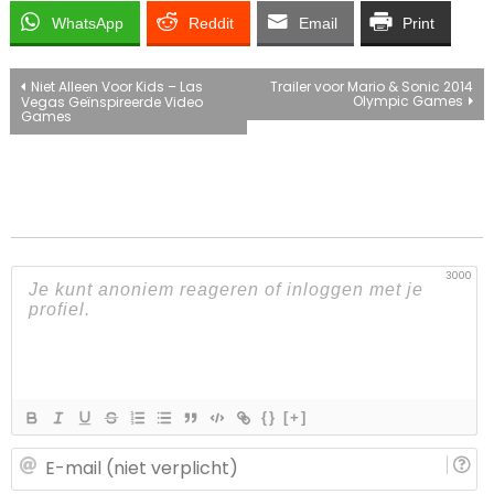
WhatsApp
Reddit
Email
Print
Bericht
Niet Alleen Voor Kids – Las
Trailer voor Mario & Sonic 2014
Olympic Games
Vegas Geïnspireerde Video
Games
navigatie
3000
{}
[+]
E-
ma