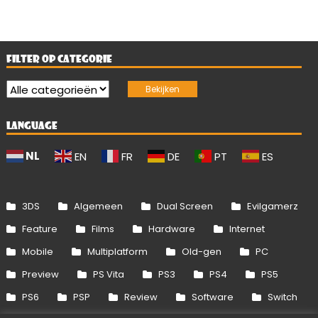
FILTER OP CATEGORIE
LANGUAGE
NL
EN
FR
DE
PT
ES
3DS
Algemeen
Dual Screen
Evilgamerz
Feature
Films
Hardware
Internet
Mobile
Multiplatform
Old-gen
PC
Preview
PS Vita
PS3
PS4
PS5
PS6
PSP
Review
Software
Switch