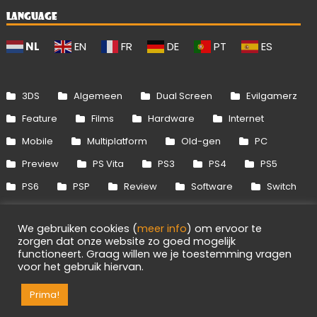
LANGUAGE
NL
EN
FR
DE
PT
ES
3DS
Algemeen
Dual Screen
Evilgamerz
Feature
Films
Hardware
Internet
Mobile
Multiplatform
Old-gen
PC
Preview
PS Vita
PS3
PS4
PS5
PS6
PSP
Review
Software
Switch
Switch 2
Uitgelicht
Wii
Wii U
We gebruiken cookies (
meer info
) om ervoor te
Xbox 360
Xbox One
Xbox Series
zorgen dat onze website zo goed mogelijk
functioneert. Graag willen we je toestemming vragen
voor het gebruik hiervan.
Info
Disclaimer
Cookies
Adverteren
RSS/API
Games
OpenCritic
Prima!
Evilgamerz 2026 - Alle rechten voorbehouden.