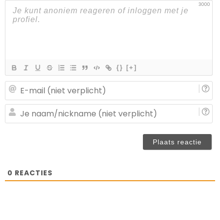
3000
{}
[+]
E-
ma
(n
J
ve
n
(n
ve
0
REACTIES