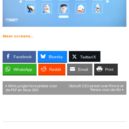
Meer screens…
Facebook
Bluesky
Twitter/X
WhatsApp
Reddit
Email
Print
Bericht
Wild jungle face plates voor
Ubisoft CEO praat over Prince of
Persia voor de Wii
de PSP en Xbox 360
navigatie