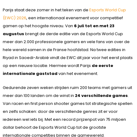
Parijs staat deze zomer in het teken van de
Esports World Cup
(EWC) 2026
, een internationaal evenement voor competitief
gamen op het hoogste niveau. Van
6 juli tot en met 23
augustus
brengt de derde editie van de Esports World Cup
meer dan 2.000 professionele gamers en vele fans van over de
hele wereld samen in de Franse hoofdstad. Na twee edities in
Riyad in Saoedi-Arabië vindt de EWC dit jaar voor het eerst plaats
op een nieuwe locatie. Hiermee wordt Parijs
de eerste
internationale gaststad
van het evenement.
Gedurende zeven weken strijden ruim 200 teams met gamers uit
meer dan 100 landen om de winst in
24 verschillende games
.
Van racen en first person shooter games tot strategische spellen
en zelfs schaken: door de verschillende genres zit er voor
iedereen wel iets bij. Met een record prijzenpot van 75 miljoen
dollar behoort de Esports World Cup tot de grootste
internationale competities binnen de gamewereld.