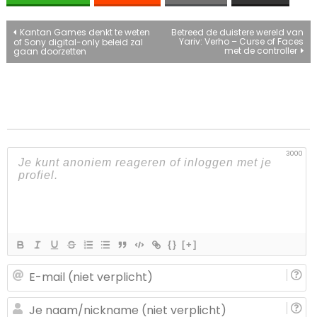
Bericht
Kantan Games denkt te weten
Betreed de duistere wereld van
Yariv: Verho – Curse of Faces
of Sony digital-only beleid zal
met de controller
gaan doorzetten
navigatie
3000
{}
[+]
E-
ma
(n
J