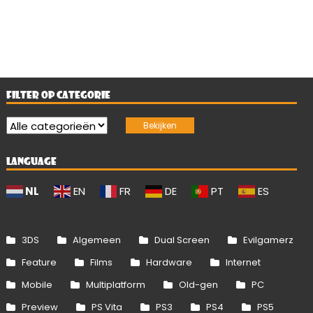
FILTER OP CATEGORIE
LANGUAGE
NL
EN
FR
DE
PT
ES
3DS
Algemeen
Dual Screen
Evilgamerz
Feature
Films
Hardware
Internet
Mobile
Multiplatform
Old-gen
PC
Preview
PS Vita
PS3
PS4
PS5