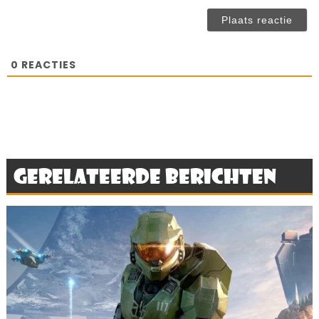
(n
ve
0
REACTIES
Gerelateerde berichten