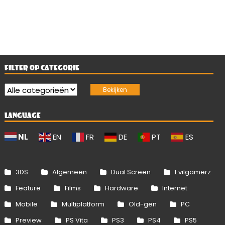
FILTER OP CATEGORIE
LANGUAGE
NL
EN
FR
DE
PT
ES
3DS
Algemeen
Dual Screen
Evilgamerz
Feature
Films
Hardware
Internet
Mobile
Multiplatform
Old-gen
PC
Preview
PS Vita
PS3
PS4
PS5