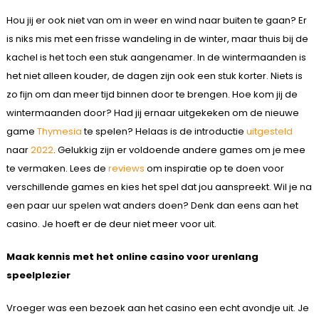
Hou jij er ook niet van om in weer en wind naar buiten te gaan? Er
is niks mis met een frisse wandeling in de winter, maar thuis bij de
kachel is het toch een stuk aangenamer. In de wintermaanden is
het niet alleen kouder, de dagen zijn ook een stuk korter. Niets is
zo fijn om dan meer tijd binnen door te brengen. Hoe kom jij de
wintermaanden door? Had jij ernaar uitgekeken om de nieuwe
game
Thymesia
te spelen? Helaas is de introductie
uitgesteld
naar
2022
. Gelukkig zijn er voldoende andere games om je mee
te vermaken. Lees de
reviews
om inspiratie op te doen voor
verschillende games en kies het spel dat jou aanspreekt. Wil je na
een paar uur spelen wat anders doen? Denk dan eens aan het
casino. Je hoeft er de deur niet meer voor uit.
Maak kennis met het online casino voor urenlang
speelplezier
Vroeger was een bezoek aan het casino een echt avondje uit. Je