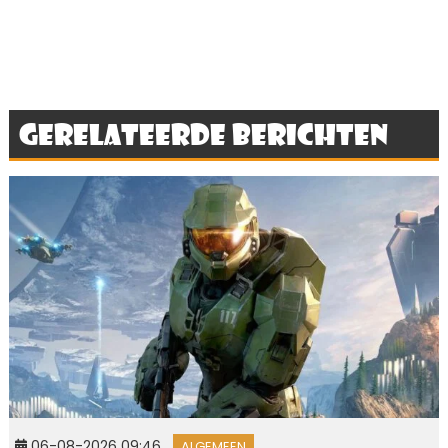
Gerelateerde berichten
06-08-2026 09:46
ALGEMEEN