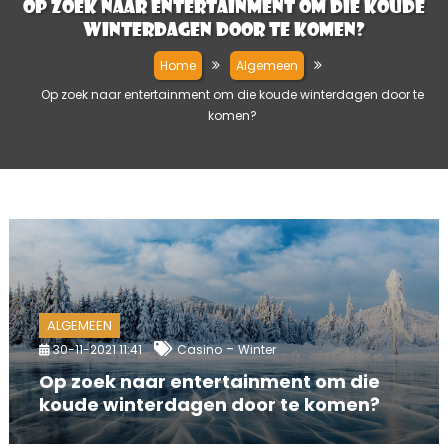
Op zoek naar entertainment om die koude
winterdagen door te komen?
Home
Algemeen
Op zoek naar entertainment om die koude winterdagen door te
komen?
ALGEMEEN
-
30-11-2021 11:41
Casino
Winter
Op zoek naar entertainment om die
koude winterdagen door te komen?