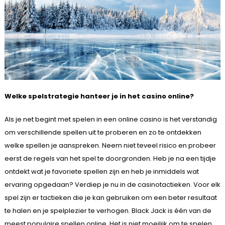
Welke spelstrategie hanteer je in het casino online?
Als je net begint met spelen in een online casino is het verstandig
om verschillende spellen uit te proberen en zo te ontdekken
welke spellen je aanspreken. Neem niet teveel risico en probeer
eerst de regels van het spel te doorgronden. Heb je na een tijdje
ontdekt wat je favoriete spellen zijn en heb je inmiddels wat
ervaring opgedaan? Verdiep je nu in de casinotactieken. Voor elk
spel zijn er tactieken die je kan gebruiken om een beter resultaat
te halen en je spelplezier te verhogen. Black Jack is één van de
meest populaire spellen online. Het is niet moeilijk om te spelen