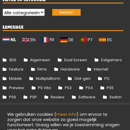
LANGUAGE
NL
EN
FR
DE
PT
ES
3DS
Algemeen
Dual Screen
Evilgamerz
Feature
Films
Hardware
Internet
Mobile
Multiplatform
Old-gen
PC
Preview
PS Vita
PS3
PS4
PS5
PS6
PSP
Review
Software
Switch
Switch 2
Uitgelicht
Wii
Wii U
We gebruiken cookies (
meer info
) om ervoor te
Xbox 360
Xbox One
Xbox Series
zorgen dat onze website zo goed mogelijk
functioneert. Graag willen we je toestemming vragen