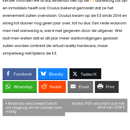
Eerder hoorden we al dat Nintendo niet op de
E3
aanwezig zal zijn
en inmiddels heeft ook Oculus bekend gemaakt dat ze het
evenement zullen overslaan. Oculus kwam op de E3 sinds 2014 en
sloeg tot dusver nog geen jaar over, tot nu dus. Een rede waarom
men niet aanwezig is, werd niet gegeven door de uitgever. Wel
laat men weten dat er dit jaar meer aankondigingen gedaan
zullen worden omtrent de virtual reality hardware, maar
simpelweg niet tijdens de E3.
Facebook
Bluesky
Twitter/X
WhatsApp
Reddit
Email
Print
Bericht
Nintendo verscheept Switch
Analist: PS5 verschijnt aan het
eind van 2018
via vliegtuig om te voldoen aan
vraag
navigatie