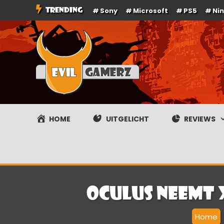
Ga
TRENDING
Sony
Microsoft
PS5
Ni
naar
de
inhoud
Evilgamerz
Het meest interessante game nieuws, reviews, coverag
HOME
UITGELICHT
REVIEWS
Oculus neemt
Home