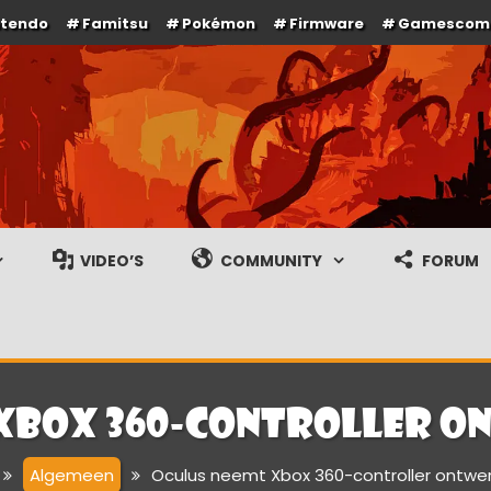
ntendo
Famitsu
Pokémon
Firmware
Gamescom
e en gameplay streams
VIDEO’S
COMMUNITY
FORUM
 Xbox 360-controller o
Algemeen
Oculus neemt Xbox 360-controller ontwe