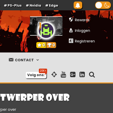
PS-Plus
Nvidia
Edge
Rewards
Inloggen
Registreren
0
0
CONTACT
Volg ons:
ntwerper over
rper over