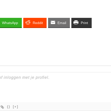
WhatsApp
Reddit
Email
Print
{}
[+]