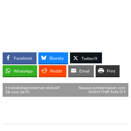
Facebook
Bluesky
Twitter/X
WhatsApp
Reddit
Email
Print
Bericht
Installatieproblemen MotoGP
Nieuwe systeemeisen voor
Grand Theft Auto IV
08 voor de PC
navigatie