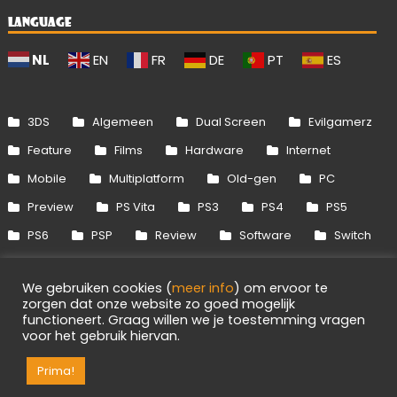
LANGUAGE
NL
EN
FR
DE
PT
ES
3DS
Algemeen
Dual Screen
Evilgamerz
Feature
Films
Hardware
Internet
Mobile
Multiplatform
Old-gen
PC
Preview
PS Vita
PS3
PS4
PS5
PS6
PSP
Review
Software
Switch
Switch 2
Uitgelicht
Wii
Wii U
We gebruiken cookies (
meer info
) om ervoor te
Xbox 360
Xbox One
Xbox Series
zorgen dat onze website zo goed mogelijk
functioneert. Graag willen we je toestemming vragen
voor het gebruik hiervan.
Info
Disclaimer
Cookies
Adverteren
RSS/API
Games
OpenCritic
Prima!
Evilgamerz 2026 - Alle rechten voorbehouden.